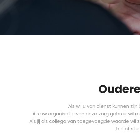
Oudere
Als wij u van dienst kunnen zi
Als uw organisatie van onze zorg gebruik wil
Als jij als collega van toegevoegde waarde wil 
bel of stu